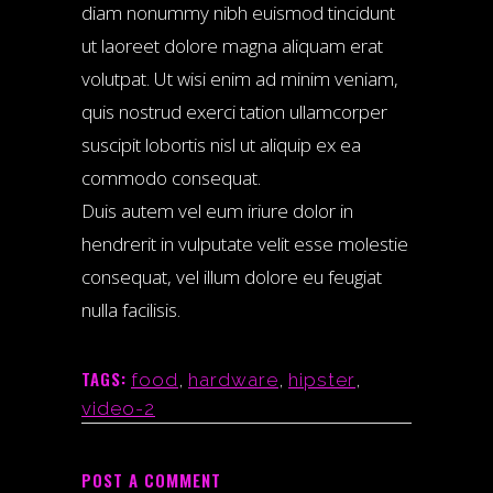
diam nonummy nibh euismod tincidunt
ut laoreet dolore magna aliquam erat
volutpat. Ut wisi enim ad minim veniam,
quis nostrud exerci tation ullamcorper
suscipit lobortis nisl ut aliquip ex ea
commodo consequat.
Duis autem vel eum iriure dolor in
hendrerit in vulputate velit esse molestie
consequat, vel illum dolore eu feugiat
nulla facilisis.
TAGS:
food
,
hardware
,
hipster
,
video-2
POST A COMMENT